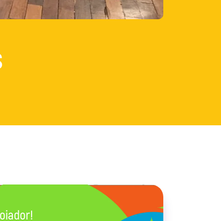
s
oiador!