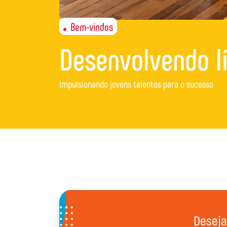
Bem-vindos
Desenvolvendo l
Impulsionando jovens talentos para o sucesso
Deseja