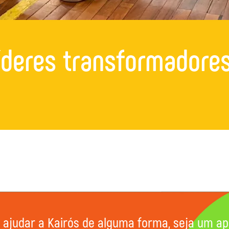
íderes transformadore
 ajudar a Kairós de alguma forma, seja um ap